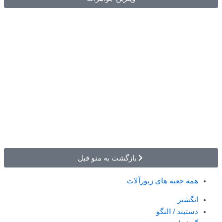
بازگشت به منو قبل
همه جعبه های زیورآلات
انگشتر
دستبند / النگو