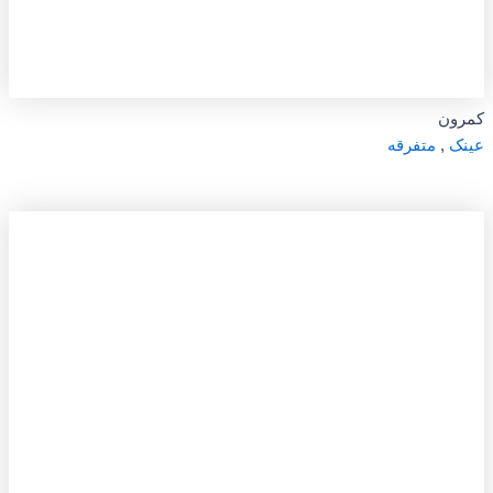
کمرون
عینک
,
متفرقه