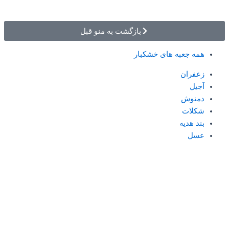
بازگشت به منو قبل
همه جعبه های خشکبار
زعفران
آجیل
دمنوش
شکلات
بند هدیه
عسل