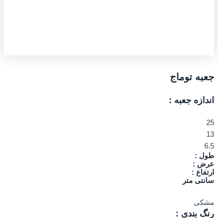
جعبه توماج
اندازه جعبه :
25
13
6.5
طول :
عرض :
ارتفاع :
سانتی متر
مشکی
رنگ بندی :