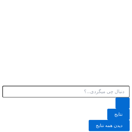
پرش
به
محتوا
جستجو
.
.
.
نتایج
دیدن همه نتایج