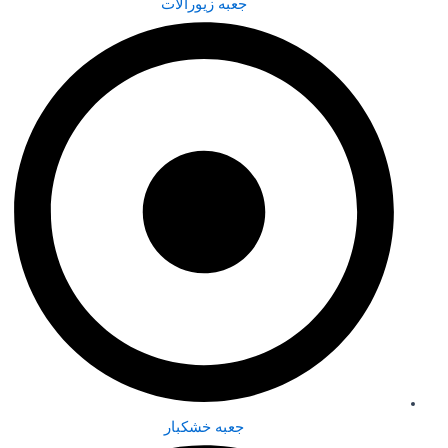
جعبه زیورآلات
جعبه خشکبار