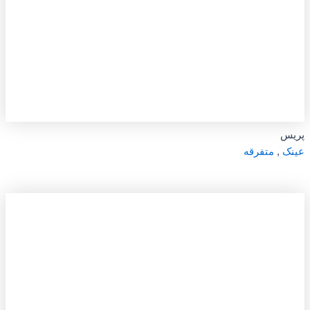
پریس
عینک
,
متفرقه