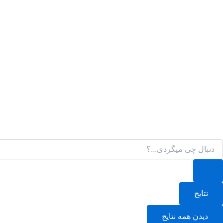
رش
ه
حتوا
ستجو
نتایج
دیدن همه نتایج