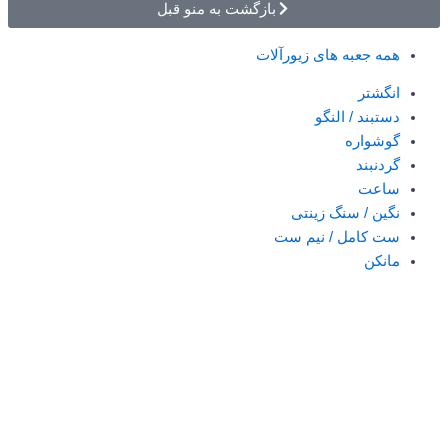
بازگشت به منو قبل
همه جعبه های زیورآلات
انگشتر
دستبند / النگو
گوشواره
گردنبند
ساعت
نگین / سنگ زینتی
ست کامل / نیم ست
مانکن