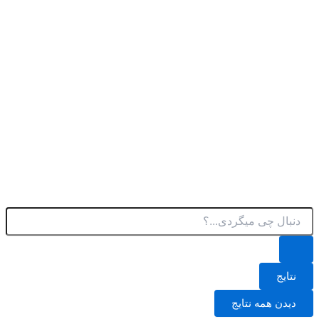
پرش
به
محتوا
جستجو
.
.
.
نتایج
دیدن همه نتایج