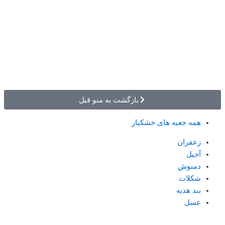
بازگشت به منو قبل
همه جعبه های خشکبار
زعفران
آجیل
دمنوش
شکلات
بند هدیه
عسل