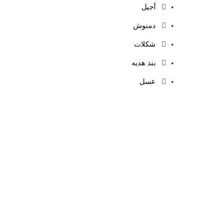
آجیل
دمنوش
شکلات
بند هدیه
عسل