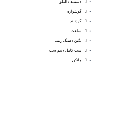
دستبند / النگو
گوشواره
گردنبند
ساعت
نگین / سنگ زینتی
ست کامل / نیم ست
مانکن