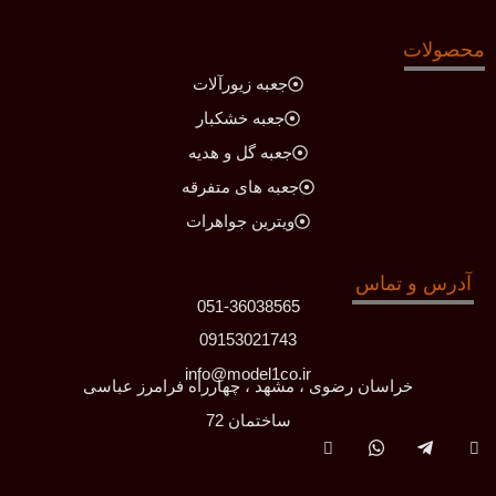
محصولات
جعبه زیورآلات
جعبه خشکبار
جعبه گل و هدیه
جعبه های متفرقه
ویترین جواهرات
آدرس و تماس
051-36038565
09153021743
info@model1co.ir
خراسان رضوی ، مشهد ، چهارراه فرامرز عباسی
ساختمان 72