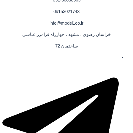
051-36038565
09153021743
info@model1co.ir
خراسان رضوی ، مشهد ، چهارراه فرامرز عباسی
ساختمان 72