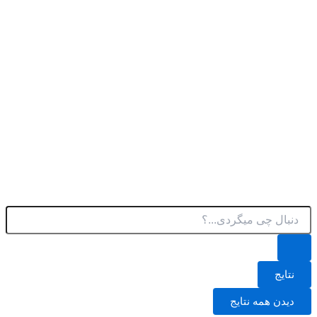
پرش
به
محتوا
جستجو
.
.
.
نتایج
دیدن همه نتایج