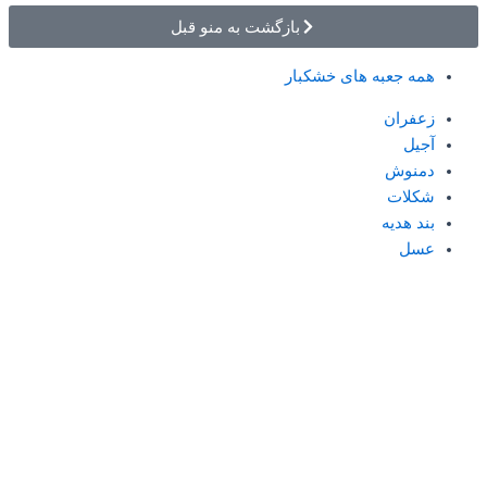
بازگشت به منو قبل
همه جعبه های خشکبار
زعفران
آجیل
دمنوش
شکلات
بند هدیه
عسل