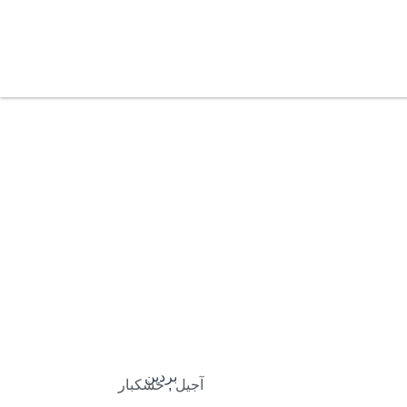
بردین
آجیل
,
خشکبار