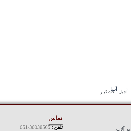
آسا
آجیل
,
خشکبار
تماس
تلفن :
36038565-051
یورآلات