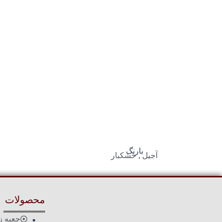
بارنگ
آجیل
,
خشکبار
محصولات
جعبه ز