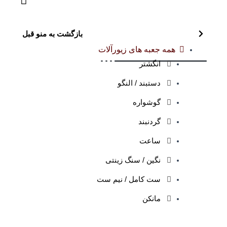
بازگشت به منو قبل
همه جعبه های زیورآلات
انگشتر
دستبند / النگو
گوشواره
گردنبند
ساعت
نگین / سنگ زینتی
ست کامل / نیم ست
مانکن