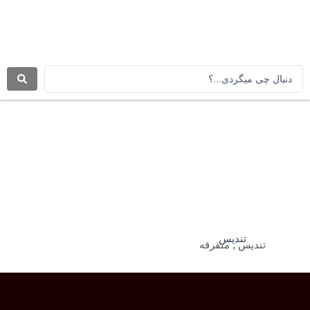
رش
ه
حتوا
جستجو
.
.
.
تندیس
تندیس
,
متفرقه