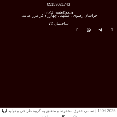
09153021743
info@model1co.ir
خراسان رضوی ، مشهد ، چهارراه فرامرز عباسی
ساختمان 72
1404-2025 | تمامی حقوق محفوظ و متعلق به گروه طراحی و تولید
آریا