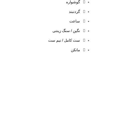
گوشواره
گردنبند
ساعت
نگین / سنگ زینتی
ست کامل / نیم ست
مانکن