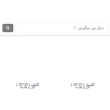
رش
ه
حتوا
جستجو
.
.
.
گلسار ( 15*15 )
گلبان ( 20*20 )
گل و هدیه
گل و هدیه