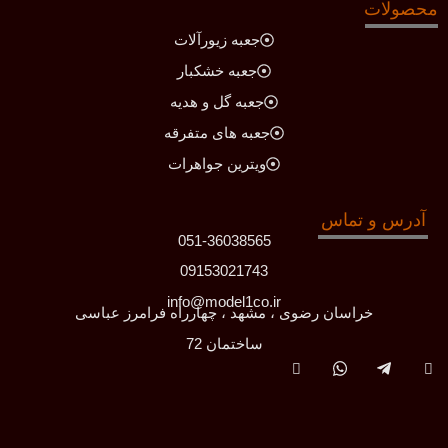
محصولات
جعبه زیورآلات
جعبه خشکبار
جعبه گل و هدیه
جعبه های متفرقه
ویترین جواهرات
آدرس و تماس
051-36038565
09153021743
info@model1co.ir
خراسان رضوی ، مشهد ، چهارراه فرامرز عباسی
ساختمان 72