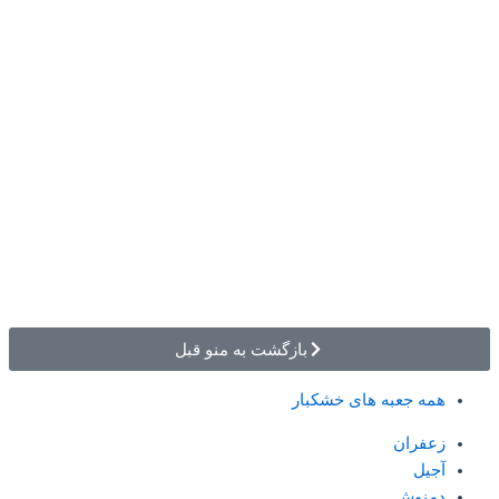
بازگشت به منو قبل
همه جعبه های خشکبار
زعفران
آجیل
دمنوش