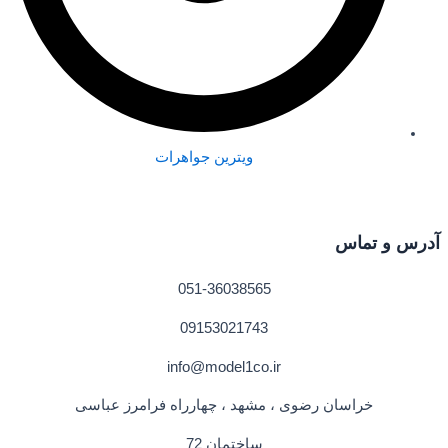
ویترین جواهرات
آدرس و تماس
051-36038565
09153021743
info@model1co.ir
خراسان رضوی ، مشهد ، چهارراه فرامرز عباسی
ساختمان 72