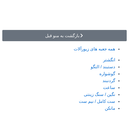
بازگشت به منو قبل
همه جعبه های زیورآلات
انگشتر
دستبند / النگو
گوشواره
گردنبند
ساعت
نگین / سنگ زینتی
ست کامل / نیم ست
مانکن