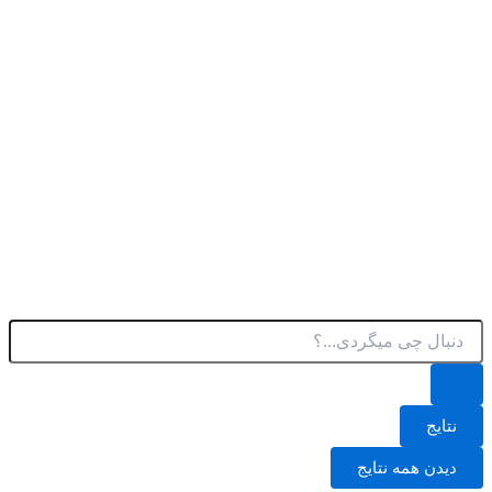
پرش
به
محتوا
جستجو
.
.
.
نتایج
دیدن همه نتایج