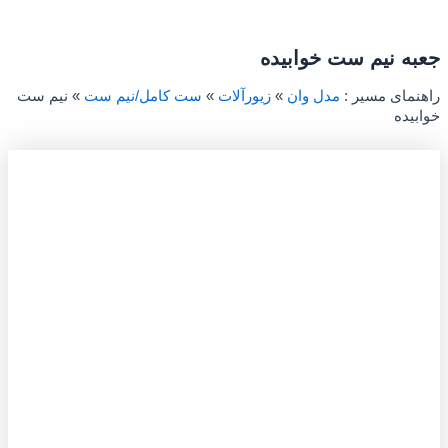
جعبه نیم ست خوابیده
راهنمای مسیر :
مدل وان
»
زیورآلات
»
ست کامل/نیم ست
»
نیم ست
خوابیده