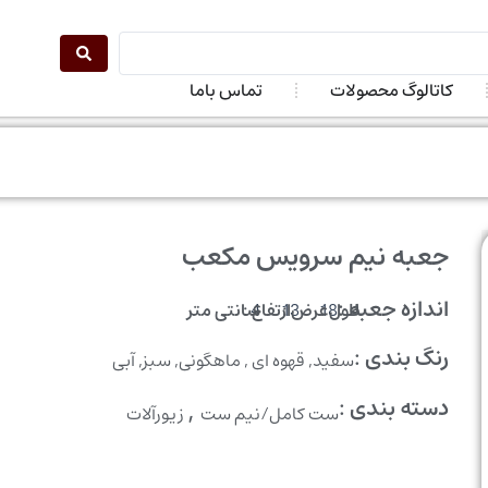
کاتالوگ محصولات
تماس باما
جعبه نیم سرویس مکعب
اندازه جعبه :
طول :
عرض :
ارتفاع :
سانتی متر
4
13
18
رنگ بندی :
سفید, قهوه ای , ماهگونی, سبز, آبی
,
دسته بندی :
ست کامل/نیم ست
زیورآلات