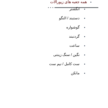
همه جعبه های زیورآلات
انگشتر
دستبند / النگو
گوشواره
گردنبند
ساعت
نگین / سنگ زینتی
ست کامل / نیم ست
مانکن