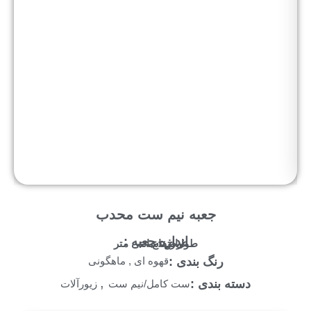
جعبه نیم ست محدب
اندازه جعبه :
طول :
عرض :
ارتفاع :
سانتی متر
رنگ بندی :
قهوه ای , ماهگونی
,
دسته بندی :
ست کامل/نیم ست
زیورآلات