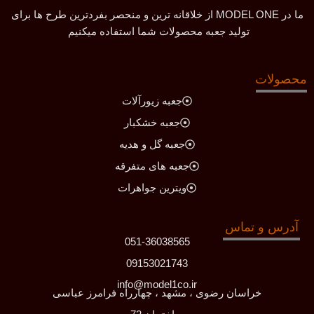
ما در MODEL ONE از خلاقانه ترین و منحصر بفردترین طرح ها برای
تولید جعبه محصولات شما استفاده میکنیم
محصولات
جعبه زیورآلات
جعبه خشکبار
جعبه گل و هدیه
جعبه های متفرقه
ویترین جواهرات
آدرس و تماس
051-36038565
09153021743
info@model1co.ir
خراسان رضوی ، مشهد ، چهارراه فرامرز عباسی