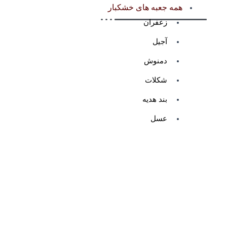
همه جعبه های خشکبار
زعفران
آجیل
دمنوش
شکلات
بند هدیه
عسل