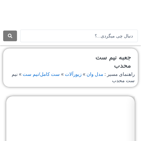
رش
ه
حتوا
جستجو
.
.
.
جعبه نیم ست
محدب
راهنمای مسیر :
مدل وان
»
زیورآلات
»
ست کامل/نیم ست
»
نیم
ست محدب