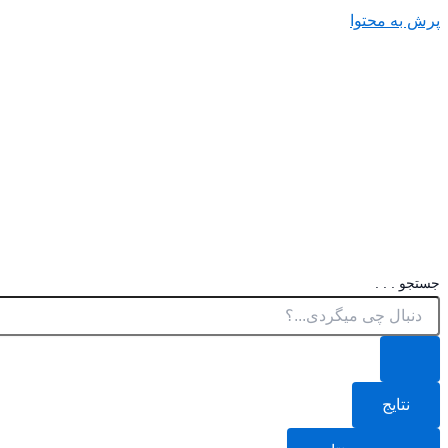
پرش به محتوا
جستجو . . .
نتایج