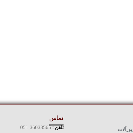
تماس
تلفن :
36038565-051
یورآلات