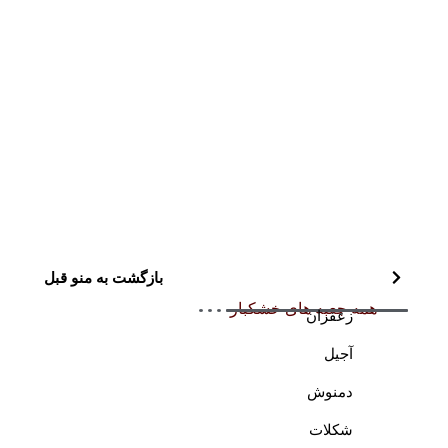
بازگشت به منو قبل
همه جعبه های خشکبار
زعفران
آجیل
دمنوش
شکلات