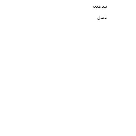
بند هدیه
عسل