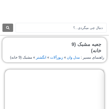
رش
ه
حتوا
جستجو
.
.
.
جعبه مشبک (9
خانه)
راهنمای مسیر :
مدل وان
»
زیورآلات
»
انگشتر
»
مشبک (9 خانه)