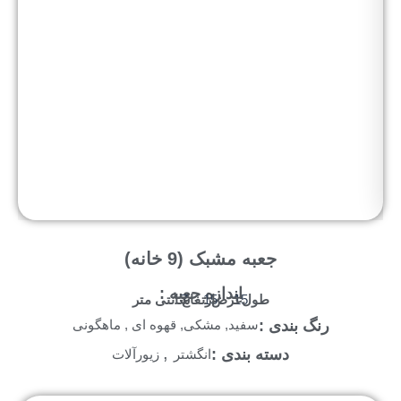
جعبه مشبک (9 خانه)
اندازه جعبه :
طول :
عرض :
ارتفاع :
سانتی متر
7
15
15
رنگ بندی :
سفید, مشکی, قهوه ای , ماهگونی
,
دسته بندی :
انگشتر
زیورآلات