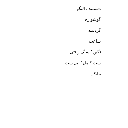
دستبند / النگو
گوشواره
گردنبند
ساعت
نگین / سنگ زینتی
ست کامل / نیم ست
مانکن