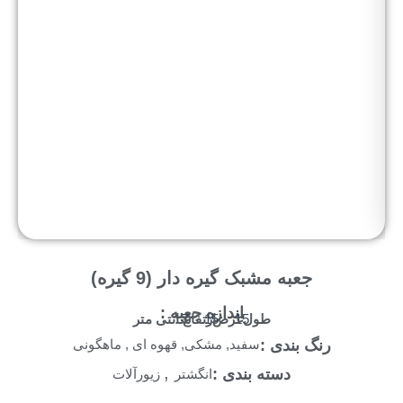
جعبه مشبک گیره دار (9 گیره)
اندازه جعبه :
طول :
عرض :
ارتفاع :
سانتی متر
7
15
15
رنگ بندی :
سفید, مشکی, قهوه ای , ماهگونی
,
دسته بندی :
انگشتر
زیورآلات