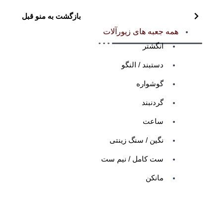
بازگشت به منو قبل
همه جعبه های زیورآلات
انگشتر
دستبند / النگو
گوشواره
گردنبند
ساعت
نگین / سنگ زینتی
ست کامل / نیم ست
مانکن