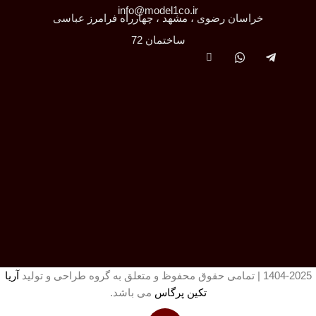
info@model1co.ir
خراسان رضوی ، مشهد ، چهارراه فرامرز عباسی
ساختمان 72
1404-2025 | تمامی حقوق محفوظ و متعلق به گروه طراحی و تولید
آریا
تکین پرگاس
می باشد.