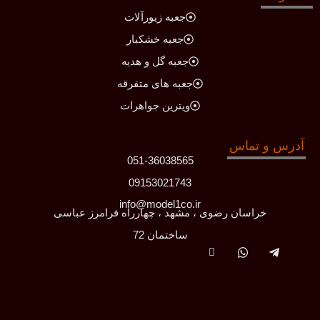
جعبه زیورآلات
جعبه خشکبار
جعبه گل و هدیه
جعبه های متفرقه
ویترین جواهرات
آدرس و تماس
051-36038565
09153021743
info@model1co.ir
خراسان رضوی ، مشهد ، چهارراه فرامرز عباسی
ساختمان 72