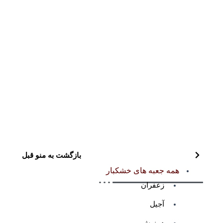
بازگشت به منو قبل
همه جعبه های خشکبار
زعفران
آجیل
دمنوش