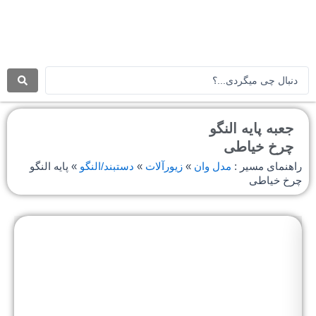
رش
ه
حتوا
جستجو
.
.
.
جعبه پایه النگو
چرخ خیاطی
راهنمای مسیر :
مدل وان
»
زیورآلات
»
دستبند/النگو
»
پایه النگو
چرخ خیاطی