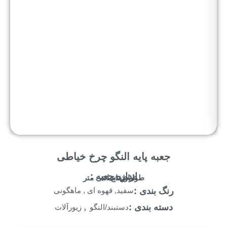
جعبه پایه النگو چرخ خیاطی
اندازه جعبه :
طول :
عرض :
ارتفاع :
سانتی متر
رنگ بندی :
سفید, قهوه ای , ماهگونی
,
دسته بندی :
دستبند/النگو
زیورآلات