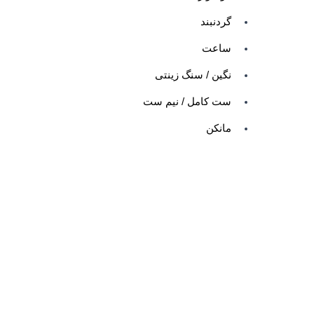
گردنبند
ساعت
نگین / سنگ زینتی
ست کامل / نیم ست
مانکن