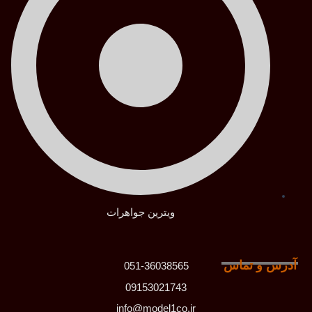
ویترین جواهرات
آدرس و تماس
051-36038565
09153021743
info@model1co.ir