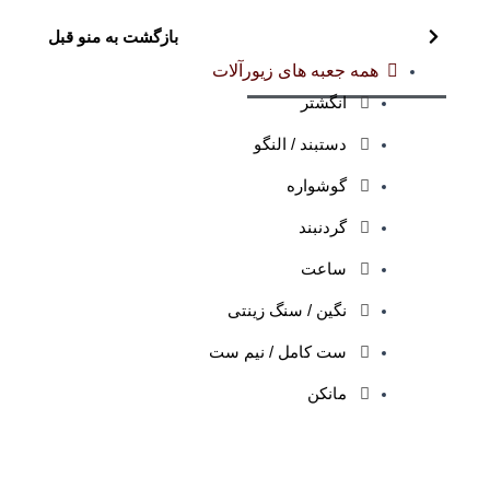
بازگشت به منو قبل
همه جعبه های زیورآلات
انگشتر
دستبند / النگو
گوشواره
گردنبند
ساعت
نگین / سنگ زینتی
ست کامل / نیم ست
مانکن