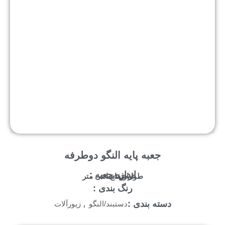
جعبه پایه النگو دوطرفه
اندازه جعبه :
طول :
عرض :
ارتفاع :
سانتی متر
رنگ بندی :
,
دسته بندی :
دستبند/النگو
زیورآلات