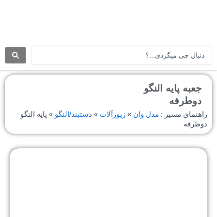
رش
ه
حتوا
جستجو
.
.
.
جعبه پایه النگو
دوطرفه
راهنمای مسیر :
مدل وان
»
زیورآلات
»
دستبند/النگو
»
پایه النگو
دوطرفه