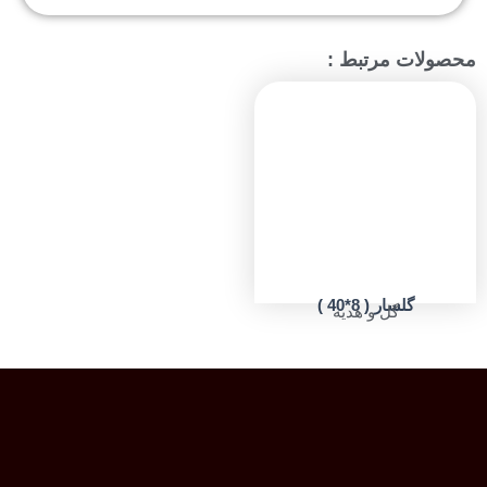
محصولات مرتبط :
گلسار ( 8*40 )
گل و هدیه