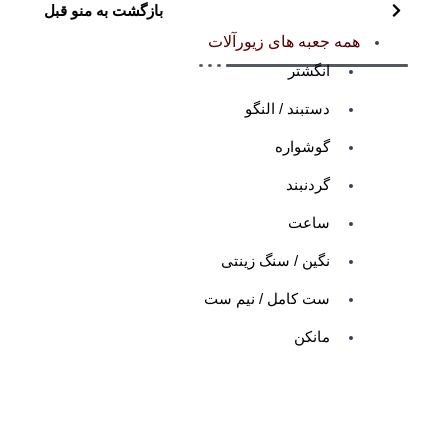
بازگشت به منو قبل
همه جعبه های زیورآلات
انگشتر
دستبند / النگو
گوشواره
گردنبند
ساعت
نگین / سنگ زینتی
ست کامل / نیم ست
مانکن