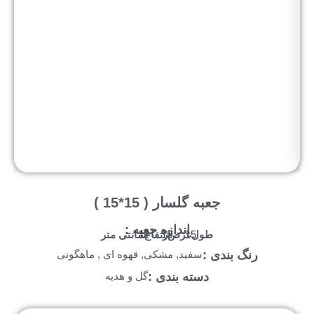
جعبه گلسار ( 15*15 )
اندازه جعبه :
طول :
عرض :
ارتفاع :
سانتی متر
12
15
15
رنگ بندی :
سفید, مشکی, قهوه ای , ماهگونی
دسته بندی :
گل و هدیه