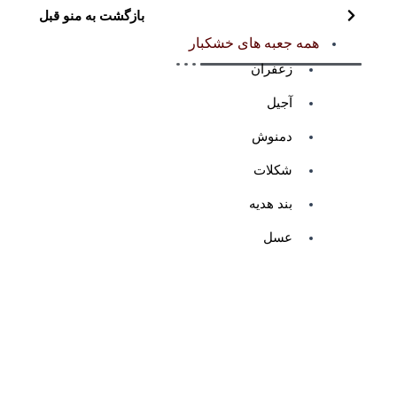
بازگشت به منو قبل
همه جعبه های خشکبار
زعفران
آجیل
دمنوش
شکلات
بند هدیه
عسل