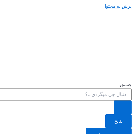
پرش به محتوا
جستجو . . .
نتایج