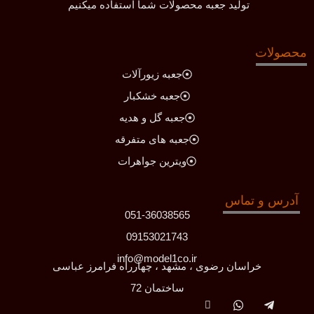
تولید جعبه محصولات شما استفاده میکنیم
محصولات
جعبه زیورآلات
جعبه خشکبار
جعبه گل و هدیه
جعبه های متفرقه
ویترین جواهرات
آدرس و تماس
051-36038565
09153021743
info@model1co.ir
خراسان رضوی ، مشهد ، چهارراه فرامرز عباسی
ساختمان 72