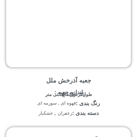
جعبه آذرخش ملل
اندازه جعبه :
طول :
عرض :
ارتفاع :
سانتی متر
4
15
15
رنگ بندی :
قهوه ای , سورمه ای
,
دسته بندی :
زعفران
خشکبار