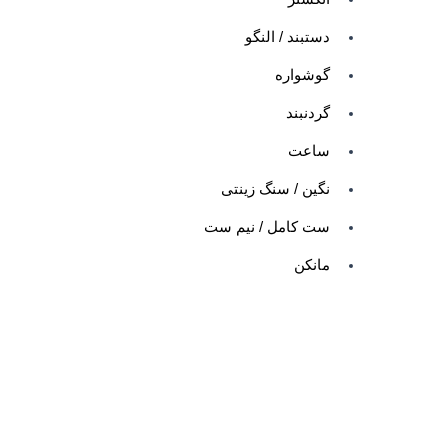
دستبند / النگو
گوشواره
گردنبند
ساعت
نگین / سنگ زینتی
ست کامل / نیم ست
مانکن