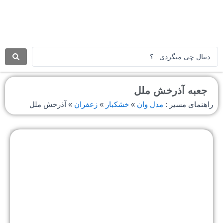
رش
ه
حتوا
جستجو
.
.
.
جعبه آذرخش ملل
راهنمای مسیر :
مدل وان
»
خشکبار
»
زعفران
»
آذرخش ملل