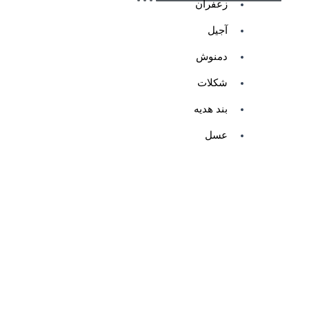
زعفران
آجیل
دمنوش
شکلات
بند هدیه
عسل