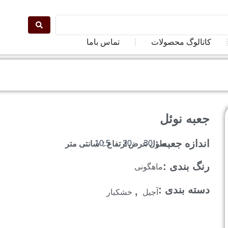
ت
کاتالوگ محصولات
تماس باما
جعبه نوئل
اندازه جعبه :
10.5
20
30
طول :
عرض :
ارتفاع :
سانتی متر
رنگ بندی :
ماهگونی
,
دسته بندی :
آجیل
خشکبار