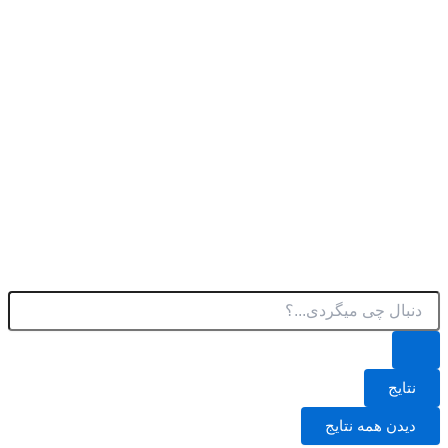
پرش
به
محتوا
جستجو
.
.
.
نتایج
دیدن همه نتایج