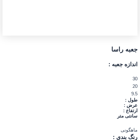
جعبه راسا
اندازه جعبه :
30
20
9.5
طول :
عرض :
ارتفاع :
سانتی متر
ماهگونی
رنگ بندی :