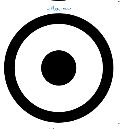
جعبه زیورآلات