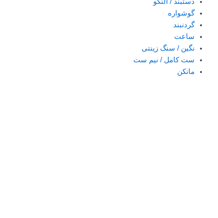
دستبند / النگو
گوشواره
گردنبند
ساعت
نگین / سنگ زینتی
ست کامل / نیم ست
مانکن