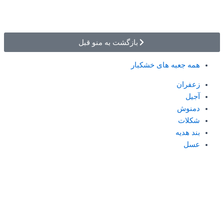
بازگشت به منو قبل
همه جعبه های خشکبار
زعفران
آجیل
دمنوش
شکلات
بند هدیه
عسل