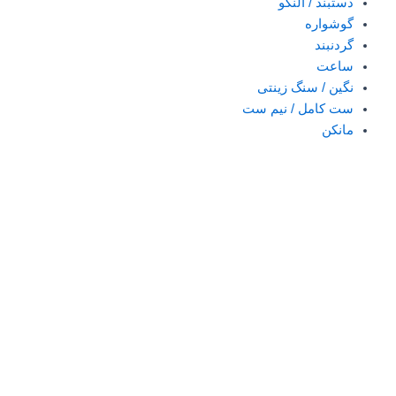
دستبند / النگو
گوشواره
گردنبند
ساعت
نگین / سنگ زینتی
ست کامل / نیم ست
مانکن