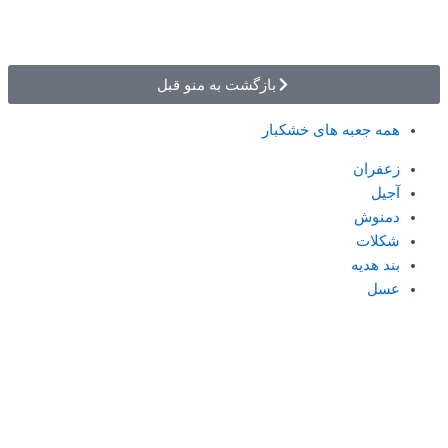
بازگشت به منو قبل
همه جعبه های خشکبار
زعفران
آجیل
دمنوش
شکلات
بند هدیه
عسل