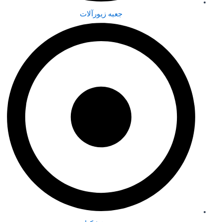
جعبه زیورآلات