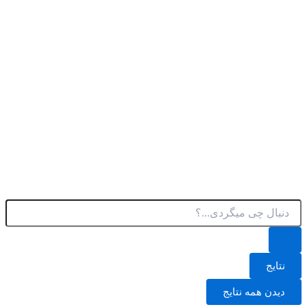
پرش
به
محتوا
جستجو
.
.
.
نتایج
دیدن همه نتایج