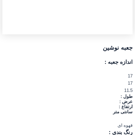
جعبه نوشین
اندازه جعبه :
17
17
11.5
طول :
عرض :
ارتفاع :
سانتی متر
قهوه ای
رنگ بندی :