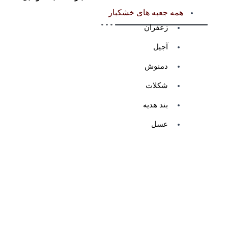
همه جعبه های خشکبار
زعفران
آجیل
دمنوش
شکلات
بند هدیه
عسل