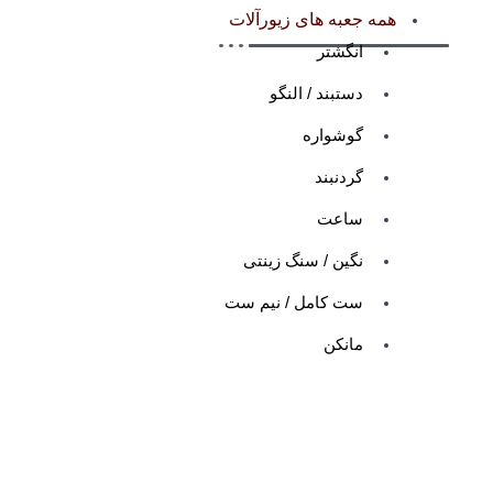
همه جعبه های زیورآلات
انگشتر
دستبند / النگو
گوشواره
گردنبند
ساعت
نگین / سنگ زینتی
ست کامل / نیم ست
مانکن