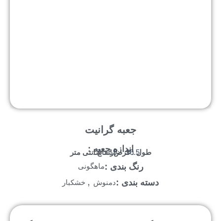
جعبه گرانیت
اندازه جعبه :
طول :
عرض :
ارتفاع :
سانتی متر
7
19
36.5
رنگ بندی :
ماهگونی
,
دسته بندی :
دمنوش
خشکبار