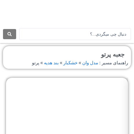
رش
ه
حتوا
جستجو
.
.
.
جعبه پرتو
راهنمای مسیر :
مدل وان
»
خشکبار
»
بند هدیه
»
پرتو