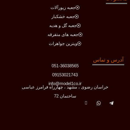
جعبه زیورآلات
جعبه خشکبار
جعبه گل و هدیه
جعبه های متفرقه
ویترین جواهرات
آدرس و تماس
051-36038565
09153021743
info@model1co.ir
خراسان رضوی ، مشهد ، چهارراه فرامرز عباسی
ساختمان 72