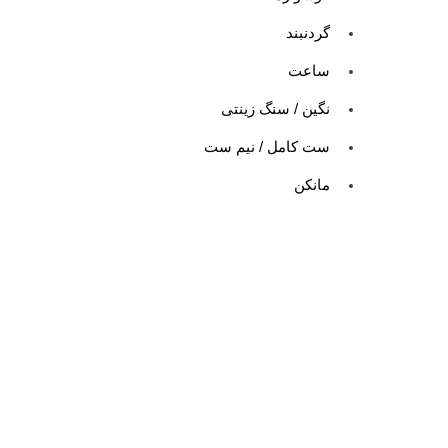
گردنبند
ساعت
نگین / سنگ زینتی
ست کامل / نیم ست
مانکن