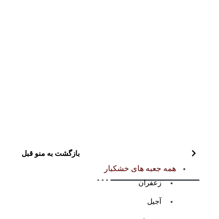
بازگشت به منو قبل
همه جعبه های خشکبار
زعفران
آجیل