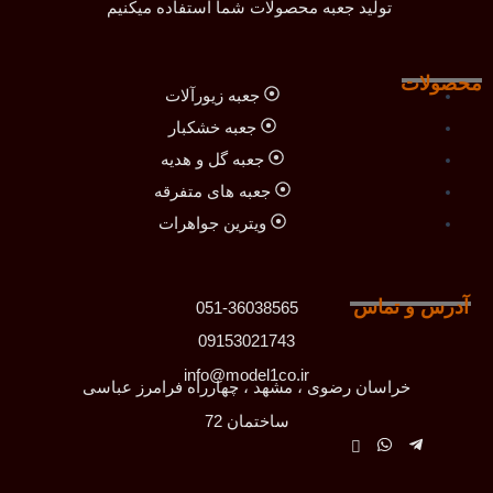
تولید جعبه محصولات شما استفاده میکنیم
محصولات
جعبه زیورآلات
جعبه خشکبار
جعبه گل و هدیه
جعبه های متفرقه
ویترین جواهرات
آدرس و تماس
051-36038565
09153021743
info@model1co.ir
خراسان رضوی ، مشهد ، چهارراه فرامرز عباسی
ساختمان 72