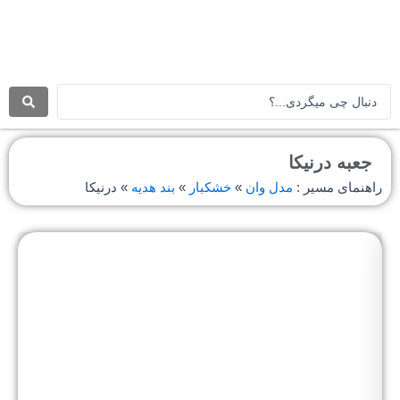
رش
ه
حتوا
جستجو
.
.
.
جعبه درنیکا
راهنمای مسیر :
مدل وان
»
خشکبار
»
بند هدیه
»
درنیکا