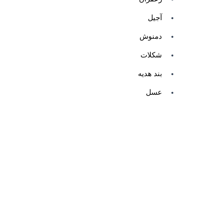
آجیل
دمنوش
شکلات
بند هدیه
عسل