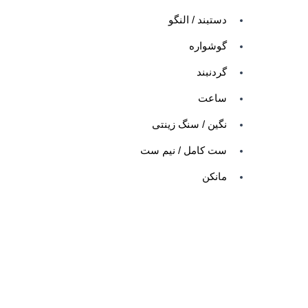
دستبند / النگو
گوشواره
گردنبند
ساعت
نگین / سنگ زینتی
ست کامل / نیم ست
مانکن