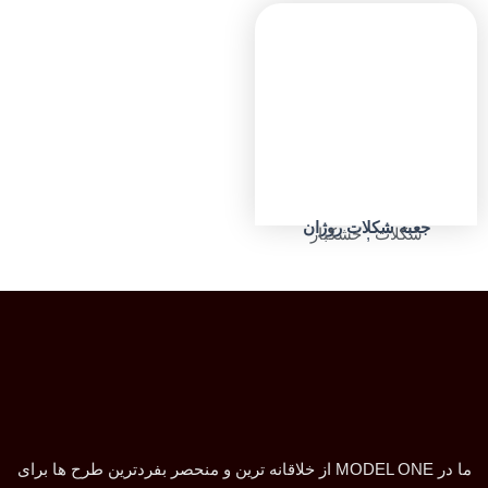
جعبه شکلات روژان
شکلات
,
خشکبار
ما در MODEL ONE از خلاقانه ترین و منحصر بفردترین طرح ها برای