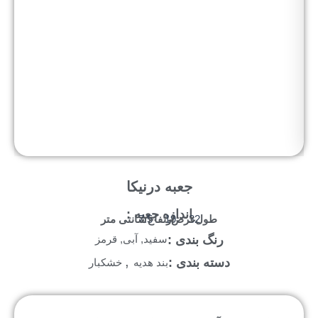
جعبه درنیکا
اندازه جعبه :
طول :
عرض :
ارتفاع :
سانتی متر
7.5
19
32
رنگ بندی :
سفید, آبی, قرمز
,
دسته بندی :
بند هدیه
خشکبار