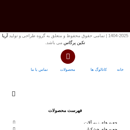
1404-2025 | تمامی حقوق محفوظ و متعلق به گروه طراحی و تولید
آریا
تکین پرگاس
می باشد.
خانه
کاتالوگ ها
محصولات
تماس با ما
درباره ما
فهرست محصولات
جعبه های زیورآلات
جعبه های خشکبار