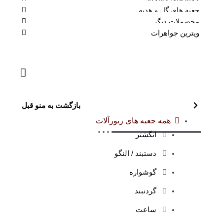
جعبه های گل و هدیه
محصولات دیگر
ویترین جواهرات
بازگشت به منو قبل
همه جعبه های زیورآلات
انگشتر
دستبند / النگو
گوشواره
گردنبند
ساعت