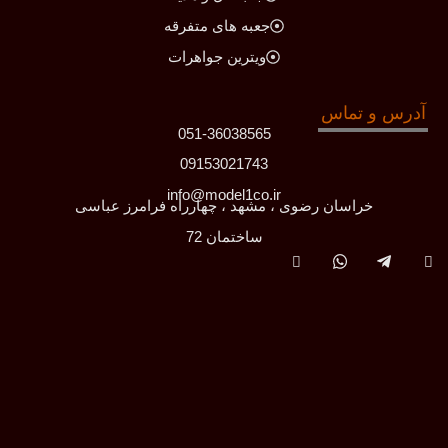
جعبه های متفرقه
ویترین جواهرات
آدرس و تماس
051-36038565
09153021743
info@model1co.ir
خراسان رضوی ، مشهد ، چهارراه فرامرز عباسی
ساختمان 72