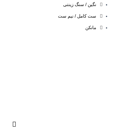
نگین / سنگ زینتی
ست کامل / نیم ست
مانکن