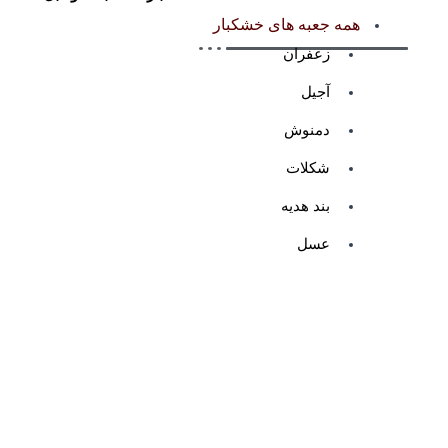
همه جعبه های خشکبار
زعفران
آجیل
دمنوش
شکلات
بند هدیه
عسل