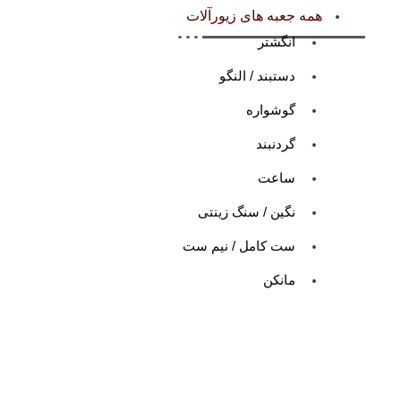
همه جعبه های زیورآلات
انگشتر
دستبند / النگو
گوشواره
گردنبند
ساعت
نگین / سنگ زینتی
ست کامل / نیم ست
مانکن