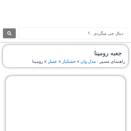
رش
ه
حتوا
جستجو
.
.
.
جعبه رومینا
راهنمای مسیر :
مدل وان
»
خشکبار
»
عسل
»
رومینا