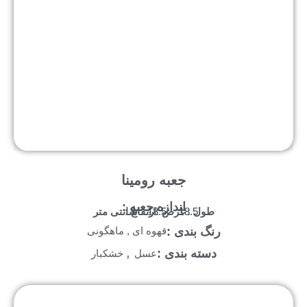
جعبه رومینا
اندازه جعبه :
طول :
عرض :
ارتفاع :
سانتی متر
8
18.5
18.5
رنگ بندی :
قهوه ای , ماهگونی
,
دسته بندی :
عسل
خشکبار